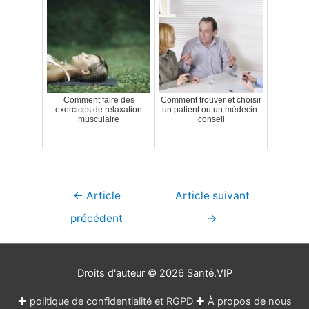
Comment faire des
Comment trouver et choisir
exercices de relaxation
un patient ou un médecin-
musculaire
conseil
Navigation
←
Article
Article suivant
de
précédent
→
l’article
Droits d'auteur © 2026
Santé.VIP
✚
politique de confidentialité et RGPD
✚
À propos de nous