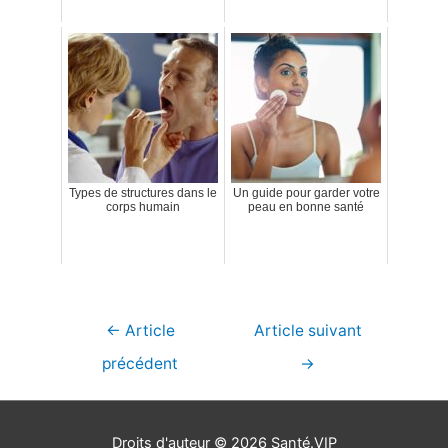
Types de structures dans le
Un guide pour garder votre
corps humain
peau en bonne santé
Navigation
←
Article
Article suivant
de
précédent
→
l’article
Droits d'auteur © 2026
Santé.VIP