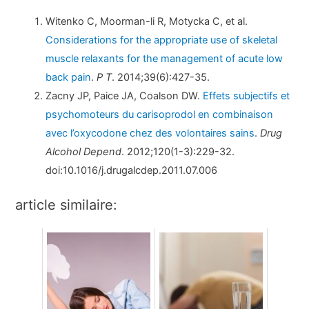
Witenko C, Moorman-li R, Motycka C, et al.
Considerations for the appropriate use of skeletal
muscle relaxants for the management of acute low
back pain
.
P T
. 2014;39(6):427-35.
Zacny JP, Paice JA, Coalson DW.
Effets subjectifs et
psychomoteurs du carisoprodol en combinaison
avec l’oxycodone chez des volontaires sains
.
Drug
Alcohol Depend
. 2012;120(1-3):229-32.
doi:10.1016/j.drugalcdep.2011.07.006
article similaire: