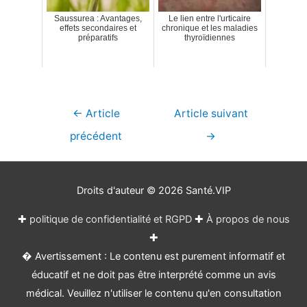
Saussurea : Avantages,
Le lien entre l'urticaire
effets secondaires et
chronique et les maladies
préparatifs
thyroïdiennes
Navigation
←
Article
Article suivant
de
précédent
→
l’article
Droits d'auteur © 2026
Santé.VIP
✚
politique de confidentialité et RGPD
✚
À propos de nous
✚
� Avertissement : Le contenu est purement informatif et
éducatif et ne doit pas être interprété comme un avis
médical. Veuillez n'utiliser le contenu qu'en consultation