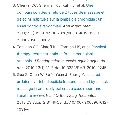
Cherkin DC, Sherman KJ, Kahn J, et al.
Une
comparaison des effets de 2 types de massage et
de soins habituels sur la lombalgie chronique : un
essai contrôlé randomisé
.
Ann Intern Med
.
2011;155(1):1-9. doi:10.7326/0003-4819-155-1-
201107050-00002
Tomkins CC, Dimoff KH, Forman HS, et al.
Physical
therapy treatment options for lumbar spinal
stenosis
.
J Réadaptation musculo-squelettique du
dos
. 2010;23(1):31-7. doi:10.3233/BMR-2010-0245
Guo Z, Chen W, Su Y, Yuan J, Zhang Y.
Isolated
unilateral vertebral pedicle fracture caused by a back
massage in an elderly patient : a case report and
literature review
.
Eur J Orthop Surg Traumatol
.
2013;23 Suppl 2:S149-53. doi:10.1007/s00590-012-
1031-y