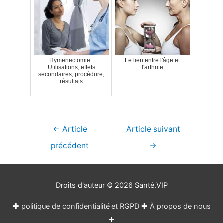
Hymenectomie :
Le lien entre l'âge et
Utilisations, effets
l'arthrite
secondaires, procédure,
résultats
Navigation
←
Article
Article suivant
de
précédent
→
l’article
Droits d'auteur © 2026
Santé.VIP
✚
politique de confidentialité et RGPD
✚
À propos de nous
✚