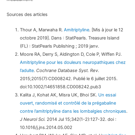
Sources des articles
Thour A, Marwaha R.
Amitriptyline
. [Mis à jour le 12
octobre 2019]. Dans : StatPearls. Treasure Island
(FL) : StatPearls Publishing ; 2019 janv.
Moore RA, Derry S, Aldington D, Cole P, Wiffen PJ.
Amitriptyline pour les douleurs neuropathiques chez
l’adulte
.
Cochrane Database Syst. Rev
.
2015;2015(7):CD008242. Publié le 6 juillet 2015.
doi:10.1002/14651858.CD008242.pub3
Kalita J, Kohat AK, Misra UK, Bhoi SK.
Un essai
ouvert, randomisé et contrôlé de la prégabaline
contre l’amitriptyline dans les lombalgies chroniques
.
J Neurol Sci.
2014 Jul 15;342(1-2):127-32. doi :
10.1016/j.jns.2014.05.002