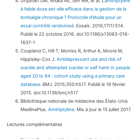
Urquhart DM, Wluka AE, Sim MR, et al. L’
amitriptyline
à faible dose est-elle efficace dans la gestion de la
lombalgie chronique ? Protocole d’étude pour un
essai contrôlé randomisé
.
Essais
. 2016;17(1):514.
Publié le 22 octobre 2016. doi:10.1186/s13063-016-
1637-1
Coupland C, Hill T, Morriss R, Arthur A, Moore M,
Hippisley-Cox J.
Antidepressant use and risk of
suicide and attempted suicide or self harm in people
aged 20 to 64 : cohort study using a primary care
database
.
BMJ
. 2015;350:h517. Publié le 18 février
2015. doi:10.1136/bmj.h517
Bibliothèque nationale de médecine des États-Unis
MedlinePlus.
Amitriptyline
. Mis à jour le 15 juillet 2017.
Lectures complémentaires