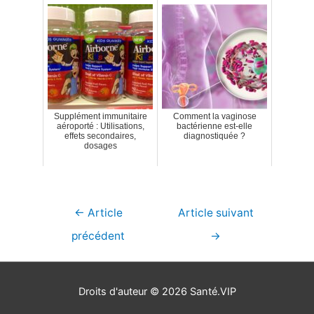
Supplément immunitaire
Comment la vaginose
aéroporté : Utilisations,
bactérienne est-elle
effets secondaires,
diagnostiquée ?
dosages
Navigation
←
Article
Article suivant
de
précédent
→
l’article
Droits d'auteur © 2026
Santé.VIP