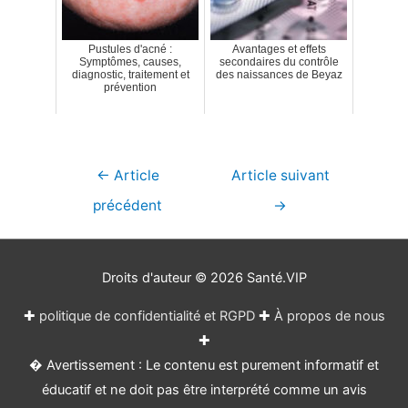
Pustules d'acné :
Avantages et effets
Symptômes, causes,
secondaires du contrôle
diagnostic, traitement et
des naissances de Beyaz
prévention
Navigation
←
Article
Article suivant
de
précédent
→
l’article
Droits d'auteur © 2026
Santé.VIP
✚
politique de confidentialité et RGPD
✚
À propos de nous
✚
� Avertissement : Le contenu est purement informatif et
éducatif et ne doit pas être interprété comme un avis