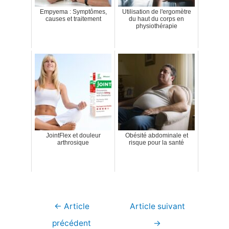
Empyema : Symptômes,
Utilisation de l'ergomètre
causes et traitement
du haut du corps en
physiothérapie
JointFlex et douleur
Obésité abdominale et
arthrosique
risque pour la santé
Navigation
←
Article
Article suivant
de
précédent
→