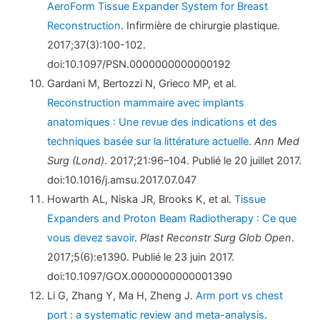
AeroForm Tissue Expander System for Breast
Reconstruction
. Infirmière de chirurgie plastique.
2017;37(3):100-102.
doi:10.1097/PSN.0000000000000192
Gardani M, Bertozzi N, Grieco MP, et al.
Reconstruction mammaire avec implants
anatomiques : Une revue des indications et des
techniques basée sur la littérature actuelle
.
Ann Med
Surg (Lond)
. 2017;21:96–104. Publié le 20 juillet 2017.
doi:10.1016/j.amsu.2017.07.047
Howarth AL, Niska JR, Brooks K, et al.
Tissue
Expanders and Proton Beam Radiotherapy : Ce que
vous devez savoir
.
Plast Reconstr Surg Glob Open
.
2017;5(6):e1390. Publié le 23 juin 2017.
doi:10.1097/GOX.0000000000001390
Li G, Zhang Y, Ma H, Zheng J.
Arm port vs chest
port : a systematic review and meta-analysis
.