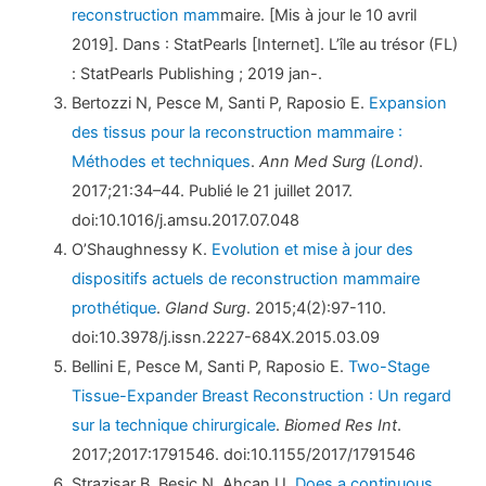
reconstruction mam
maire. [Mis à jour le 10 avril
2019]. Dans : StatPearls [Internet]. L’île au trésor (FL)
: StatPearls Publishing ; 2019 jan-.
Bertozzi N, Pesce M, Santi P, Raposio E.
Expansion
des tissus pour la reconstruction mammaire :
Méthodes et techniques
.
Ann Med Surg (Lond)
.
2017;21:34–44. Publié le 21 juillet 2017.
doi:10.1016/j.amsu.2017.07.048
O’Shaughnessy K.
Evolution et mise à jour des
dispositifs actuels de reconstruction mammaire
prothétique
.
Gland Surg
. 2015;4(2):97-110.
doi:10.3978/j.issn.2227-684X.2015.03.09
Bellini E, Pesce M, Santi P, Raposio E.
Two-Stage
Tissue-Expander Breast Reconstruction : Un regard
sur la technique chirurgicale
.
Biomed Res Int
.
2017;2017:1791546. doi:10.1155/2017/1791546
Strazisar B, Besic N, Ahcan U.
Does a continuous