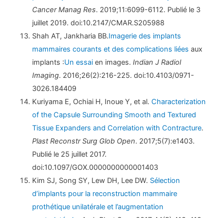
Cancer Manag Res
. 2019;11:6099-6112. Publié le 3
juillet 2019. doi:10.2147/CMAR.S205988
Shah AT, Jankharia BB.
Imagerie des implants
mammaires courants et des complications liées
aux
implants :
Un essai
en images.
Indian J Radiol
Imaging
. 2016;26(2):216-225. doi:10.4103/0971-
3026.184409
Kuriyama E, Ochiai H, Inoue Y, et al.
Characterization
of the Capsule Surrounding Smooth and Textured
Tissue Expanders and Correlation with Contracture
.
Plast Reconstr Surg Glob Open
. 2017;5(7):e1403.
Publié le 25 juillet 2017.
doi:10.1097/GOX.0000000000001403
Kim SJ, Song SY, Lew DH, Lee DW.
Sélection
d’implants pour la reconstruction mammaire
prothétique unilatérale et l’augmentation