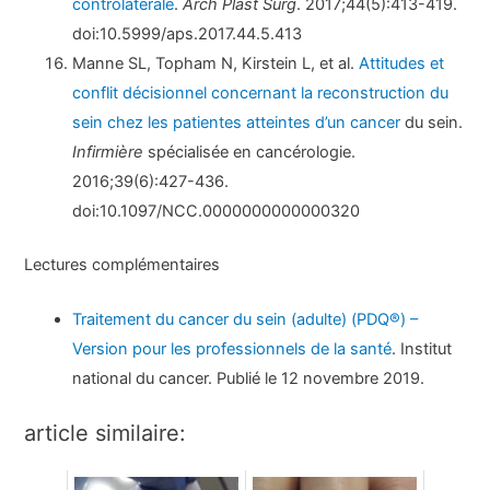
controlatérale
.
Arch Plast Surg
. 2017;44(5):413-419.
doi:10.5999/aps.2017.44.5.413
Manne SL, Topham N, Kirstein L, et al.
Attitudes et
conflit décisionnel concernant la reconstruction du
sein chez les patientes atteintes d’un cancer
du sein.
Infirmière
spécialisée en cancérologie.
2016;39(6):427-436.
doi:10.1097/NCC.0000000000000320
Lectures complémentaires
Traitement du cancer du sein (adulte) (PDQ®) –
Version pour les professionnels de la santé
. Institut
national du cancer. Publié le 12 novembre 2019.
article similaire: