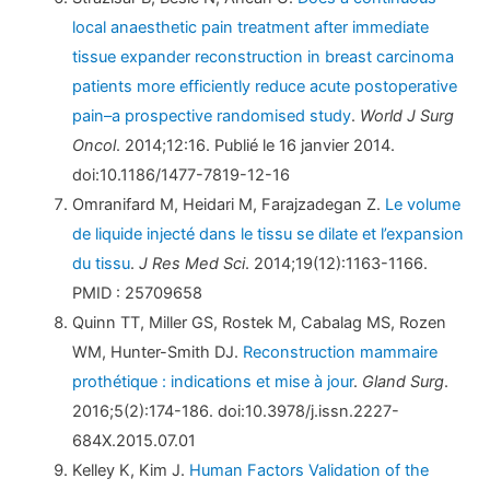
local anaesthetic pain treatment after immediate
tissue expander reconstruction in breast carcinoma
patients more efficiently reduce acute postoperative
pain–a prospective randomised study
.
World J Surg
Oncol
. 2014;12:16. Publié le 16 janvier 2014.
doi:10.1186/1477-7819-12-16
Omranifard M, Heidari M, Farajzadegan Z.
Le volume
de liquide injecté dans le tissu se dilate et l’expansion
du tissu
.
J Res Med Sci
. 2014;19(12):1163-1166.
PMID : 25709658
Quinn TT, Miller GS, Rostek M, Cabalag MS, Rozen
WM, Hunter-Smith DJ.
Reconstruction mammaire
prothétique : indications et mise à jour
.
Gland Surg
.
2016;5(2):174-186. doi:10.3978/j.issn.2227-
684X.2015.07.01
Kelley K, Kim J.
Human Factors Validation of the