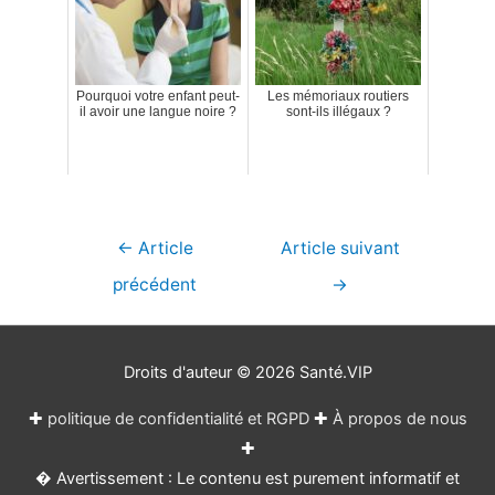
Pourquoi votre enfant peut-
Les mémoriaux routiers
il avoir une langue noire ?
sont-ils illégaux ?
Navigation
←
Article
Article suivant
de
précédent
→
l’article
Droits d'auteur © 2026
Santé.VIP
✚
politique de confidentialité et RGPD
✚
À propos de nous
✚
� Avertissement : Le contenu est purement informatif et