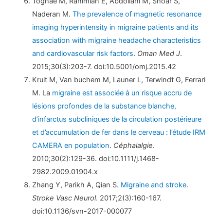
Toghae M, Rahimian E, Abdollahi M, Shoar S,
Naderan M.
The prevalence of magnetic resonance
imaging hyperintensity in migraine patients and its
association with migraine headache characteristics
and cardiovascular risk factors
.
Oman Med J
.
2015;30(3):203-7. doi:10.5001/omj.2015.42
Kruit M, Van buchem M, Launer L, Terwindt G, Ferrari
M. La
migraine est associée à un risque accru de
lésions profondes de la substance blanche,
d’infarctus subcliniques de la circulation postérieure
et d’accumulation de fer dans le cerveau : l’étude IRM
CAMERA en population
.
Céphalalgie
.
2010;30(2):129-36. doi:10.1111/j.1468-
2982.2009.01904.x
Zhang Y, Parikh A, Qian S.
Migraine and stroke
.
Stroke Vasc Neurol
. 2017;2(3):160-167.
doi:10.1136/svn-2017-000077