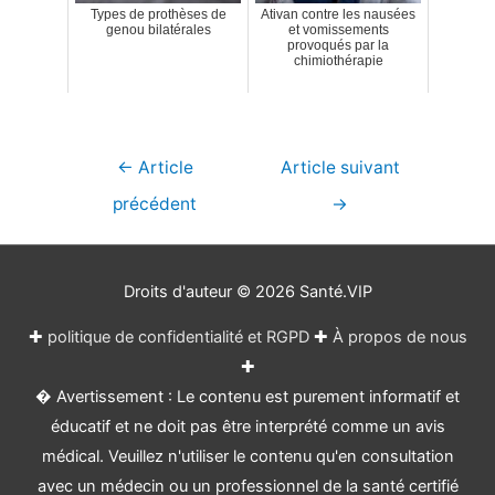
Types de prothèses de
Ativan contre les nausées
genou bilatérales
et vomissements
provoqués par la
chimiothérapie
Navigation
←
Article
Article suivant
de
précédent
→
l’article
Droits d'auteur © 2026
Santé.VIP
✚
politique de confidentialité et RGPD
✚
À propos de nous
✚
� Avertissement : Le contenu est purement informatif et
éducatif et ne doit pas être interprété comme un avis
médical. Veuillez n'utiliser le contenu qu'en consultation
avec un médecin ou un professionnel de la santé certifié