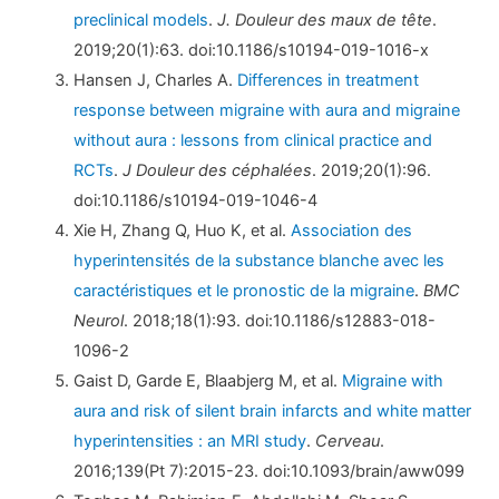
preclinical models
.
J. Douleur des maux de tête
.
2019;20(1):63. doi:10.1186/s10194-019-1016-x
Hansen J, Charles A.
Differences in treatment
response between migraine with aura and migraine
without aura : lessons from clinical practice and
RCTs
.
J Douleur des céphalées
. 2019;20(1):96.
doi:10.1186/s10194-019-1046-4
Xie H, Zhang Q, Huo K, et al.
Association des
hyperintensités de la substance blanche avec les
caractéristiques et le pronostic de la migraine
.
BMC
Neurol
. 2018;18(1):93. doi:10.1186/s12883-018-
1096-2
Gaist D, Garde E, Blaabjerg M, et al.
Migraine with
aura and risk of silent brain infarcts and white matter
hyperintensities : an MRI study
.
Cerveau
.
2016;139(Pt 7):2015-23. doi:10.1093/brain/aww099