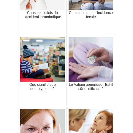
Causes et effets de
Comment traiter l'incidence
l'accident thrombotique
fécale
Que signifie être
Le Valium générique : Est-il
neurotypique ?
sûr et efficace ?