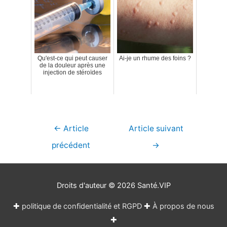
Qu'est-ce qui peut causer
Ai-je un rhume des foins ?
de la douleur après une
injection de stéroïdes
Navigation
←
Article
Article suivant
de
précédent
→
l’article
Droits d'auteur © 2026
Santé.VIP
✚
politique de confidentialité et RGPD
✚
À propos de nous
✚