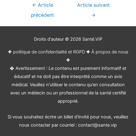
Navigation
←
Article
Article suivant
de
précédent
→
l’article
Droits d'auteur © 2026
Santé.VIP
✚
politique de confidentialité et RGPD
✚
À propos de nous
✚
� Avertissement : Le contenu est purement informatif et
éducatif et ne doit pas être interprété comme un avis
médical. Veuillez n'utiliser le contenu qu'en consultation
avec un médecin ou un professionnel de la santé certifié
approprié.
Si vous souhaitez écrire un billet d'invité pour nous, veuillez
nous contacter par courriel : contact@sante.vip