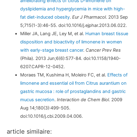
ameliorating effects of citrus D-limonene on
dyslipidemia and hyperglycemia in mice with high-
fat diet-induced obesity
.
Eur J Pharmacol
. 2013 Sep
5;715(1-3):46-55. doi:10.1016/j.ejphar.2013.06.022.
Miller JA, Lang JE, Ley M, et al.
Human breast tissue
disposition and bioactivity of limonene in women
with early-stage breast cancer
.
Cancer Prev Res
(Phila). 2013 Jun;6(6):577-84. doi:10.1158/1940-
6207.CAPR-12-0452.
Moraes TM, Kushima H, Moleiro FC, et al.
Effects of
limonene and essential oil from Citrus aurantium on
gastric mucosa : role of prostaglandins and gastric
mucus secretion
.
Interaction de Chem Biol
. 2009
Aug 14;180(3):499-505.
doi:10.1016/j.cbi.2009.04.006.
article similaire: