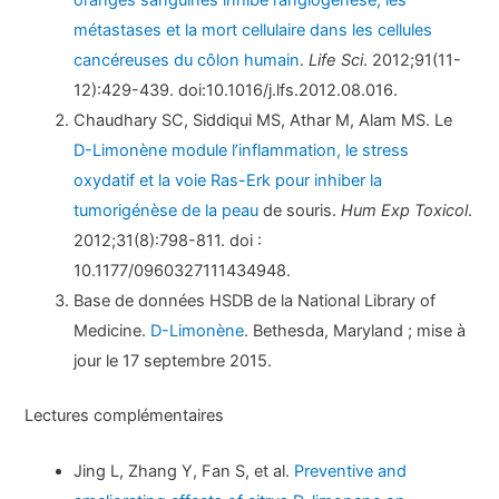
oranges sanguines inhibe l’angiogenèse, les
métastases et la mort cellulaire dans les cellules
cancéreuses du côlon humain
.
Life Sci
. 2012;91(11-
12):429-439. doi:10.1016/j.lfs.2012.08.016.
Chaudhary SC, Siddiqui MS, Athar M, Alam MS. Le
D-Limonène module l’inflammation, le stress
oxydatif et la voie Ras-Erk pour inhiber la
tumorigénèse de la peau
de souris.
Hum Exp Toxicol
.
2012;31(8):798-811. doi :
10.1177/0960327111434948.
Base de données HSDB de la National Library of
Medicine.
D-Limonène
. Bethesda, Maryland ; mise à
jour le 17 septembre 2015.
Lectures complémentaires
Jing L, Zhang Y, Fan S, et al.
Preventive and