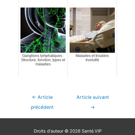
Ganglions lymphatiques :
Maladies et troubles
Structure, fonction, types et
évolutifs
maladies
Navigation
←
Article
Article suivant
de
précédent
→
l’article
Droits d'auteur © 2026
Santé.VIP