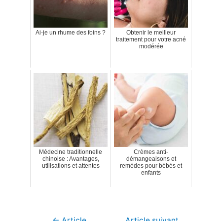
Ai-je un rhume des foins ?
Obtenir le meilleur
traitement pour votre acné
modérée
Médecine traditionnelle
Crèmes anti-
chinoise : Avantages,
démangeaisons et
utilisations et attentes
remèdes pour bébés et
enfants
Navigation
←
Article
Article suivant