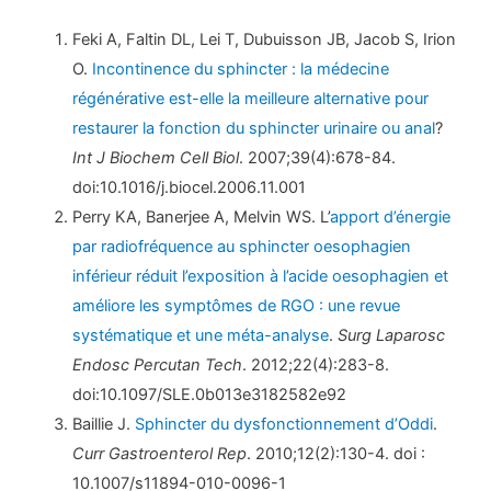
Feki A, Faltin DL, Lei T, Dubuisson JB, Jacob S, Irion
O.
Incontinence du sphincter : la médecine
régénérative est-elle la meilleure alternative pour
restaurer la fonction du sphincter urinaire ou anal
?
Int J Biochem Cell Biol
. 2007;39(4):678-84.
doi:10.1016/j.biocel.2006.11.001
Perry KA, Banerjee A, Melvin WS. L’
apport d’énergie
par radiofréquence au sphincter oesophagien
inférieur réduit l’exposition à l’acide oesophagien et
améliore les symptômes de RGO : une revue
systématique et une méta-analyse
.
Surg Laparosc
Endosc Percutan Tech
. 2012;22(4):283-8.
doi:10.1097/SLE.0b013e3182582e92
Baillie J.
Sphincter du dysfonctionnement d’Oddi
.
Curr Gastroenterol Rep
. 2010;12(2):130-4. doi :
10.1007/s11894-010-0096-1