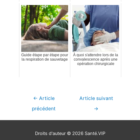
Guide étape par étape pour
À quoi s'attendre lors de la
la respiration de sauvetage
convalescence après une
opération chirurgicale
Navigation
←
Article
Article suivant
de
précédent
→
l’article
Droits d'auteur © 2026
Santé.VIP