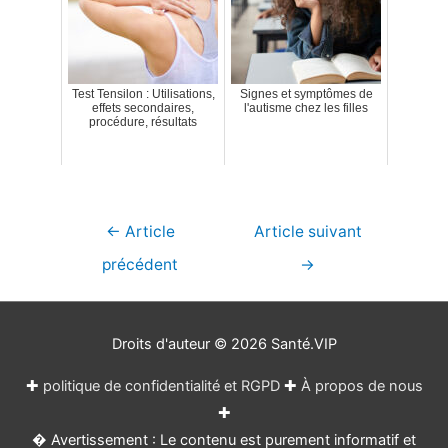
Test Tensilon : Utilisations,
Signes et symptômes de
effets secondaires,
l'autisme chez les filles
procédure, résultats
Navigation
←
Article
Article suivant
de
précédent
→
l’article
Droits d'auteur © 2026
Santé.VIP
✚
politique de confidentialité et RGPD
✚
À propos de nous
✚
� Avertissement : Le contenu est purement informatif et