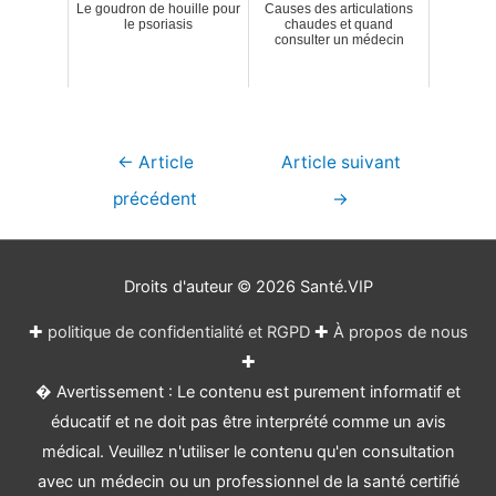
Le goudron de houille pour
Causes des articulations
le psoriasis
chaudes et quand
consulter un médecin
Navigation
←
Article
Article suivant
de
précédent
→
l’article
Droits d'auteur © 2026
Santé.VIP
✚
politique de confidentialité et RGPD
✚
À propos de nous
✚
� Avertissement : Le contenu est purement informatif et
éducatif et ne doit pas être interprété comme un avis
médical. Veuillez n'utiliser le contenu qu'en consultation
avec un médecin ou un professionnel de la santé certifié