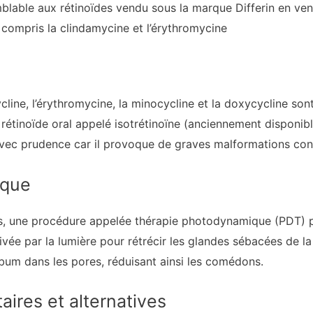
lable aux rétinoïdes vendu sous la marque Differin en vent
 compris la clindamycine et l’érythromycine
ycline, l’érythromycine, la minocycline et la doxycycline son
t rétinoïde oral appelé isotrétinoïne (anciennement disponi
sé avec prudence car il provoque de graves malformations con
ique
s, une procédure appelée thérapie photodynamique (PDT) peu
ivée par la lumière pour rétrécir les glandes sébacées de l
bum dans les pores, réduisant ainsi les comédons.
ires et alternatives