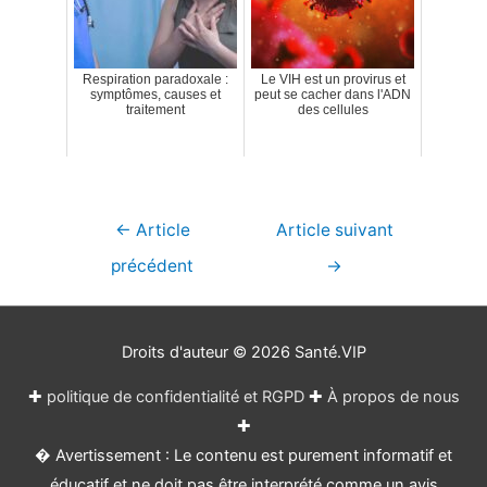
Respiration paradoxale :
Le VIH est un provirus et
symptômes, causes et
peut se cacher dans l'ADN
traitement
des cellules
Navigation
←
Article
Article suivant
de
précédent
→
l’article
Droits d'auteur © 2026
Santé.VIP
✚
politique de confidentialité et RGPD
✚
À propos de nous
✚
� Avertissement : Le contenu est purement informatif et
éducatif et ne doit pas être interprété comme un avis