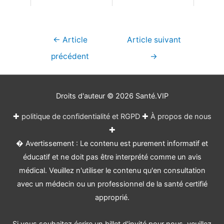
Navigation
←
Article
Article suivant
de
précédent
→
l’article
Droits d'auteur © 2026
Santé.VIP
✚
politique de confidentialité et RGPD
✚
À propos de nous
✚
� Avertissement : Le contenu est purement informatif et
éducatif et ne doit pas être interprété comme un avis
médical. Veuillez n'utiliser le contenu qu'en consultation
avec un médecin ou un professionnel de la santé certifié
approprié.
Si vous souhaitez écrire un billet d'invité pour nous, veuillez