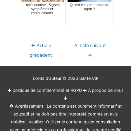
L'ostéoporose : Signes,
Qu'est-ce que le coup du
symptômes et
lapin ?
complications
Navigation
←
Article
Article suivant
de
précédent
→
l’article
Droits d'auteur © 2026
Santé.VIP
✚
politique de confidentialité et RGPD
✚
À propos de nous
✚
� Avertissement : Le contenu est purement informatif et
éducatif et ne doit pas être interprété comme un avis
médical. Veuillez n'utiliser le contenu qu'en consultation
avec un médecin ou un professionnel de la santé certifié