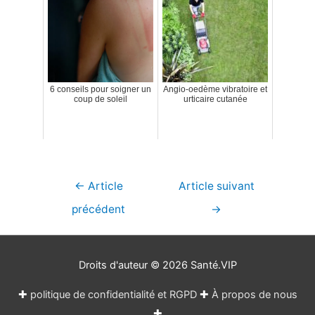
6 conseils pour soigner un
Angio-oedème vibratoire et
coup de soleil
urticaire cutanée
Navigation
←
Article
Article suivant
de
précédent
→
l’article
Droits d'auteur © 2026
Santé.VIP
✚
politique de confidentialité et RGPD
✚
À propos de nous
✚