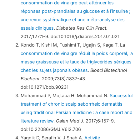
consommation de vinaigre peut atténuer les
réponses post-prandiales au glucose et à l’insuline ;
une revue systématique et une méta-analyse des
essais cliniques
.
Diabetes Res Clin Pract.
2017;127:1-9. doi:10.1016/j.diabres.2017.01.021
Kondo T, Kishi M, Fushimi T, Ugajin S, Kaga T. La
consommation de vinaigre réduit le poids corporel, la
masse graisseuse et le taux de triglycérides sériques
chez les sujets japonais obèses
.
Biosci Biotechnol
Biochem
. 2009;73(8):1837-43.
doi:10.1271/bbb.90231
Mohammad P, Mojtaba H, Mohammad N.
Successful
treatment of chronic scalp seborrheic dermatitis
using traditional Persian medicine : a case report and
literature review
.
Galen Med J
. 2017;6:157-9.
doi:10.22086/GMJ.V6I2.706
Yagnik D, Serafin V, J Shah A.
Activité