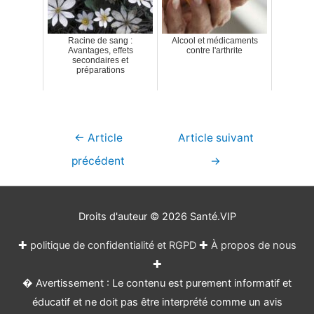
Racine de sang :
Alcool et médicaments
Avantages, effets
contre l'arthrite
secondaires et
préparations
Navigation
←
Article
Article suivant
de
précédent
→
l’article
Droits d'auteur © 2026
Santé.VIP
✚
politique de confidentialité et RGPD
✚
À propos de nous
✚
� Avertissement : Le contenu est purement informatif et
éducatif et ne doit pas être interprété comme un avis