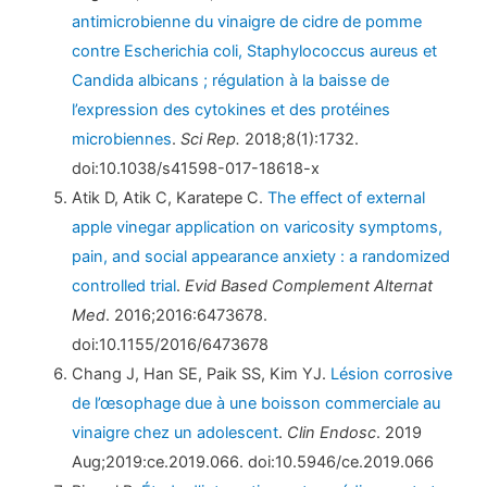
antimicrobienne du vinaigre de cidre de pomme
contre Escherichia coli, Staphylococcus aureus et
Candida albicans ; régulation à la baisse de
l’expression des cytokines et des protéines
microbiennes
.
Sci Rep.
2018;8(1):1732.
doi:10.1038/s41598-017-18618-x
Atik D, Atik C, Karatepe C.
The effect of external
apple vinegar application on varicosity symptoms,
pain, and social appearance anxiety : a randomized
controlled trial
.
Evid Based Complement Alternat
Med
. 2016;2016:6473678.
doi:10.1155/2016/6473678
Chang J, Han SE, Paik SS, Kim YJ.
Lésion corrosive
de l’œsophage due à une boisson commerciale au
vinaigre chez un adolescent
.
Clin Endosc
. 2019
Aug;2019:ce.2019.066. doi:10.5946/ce.2019.066