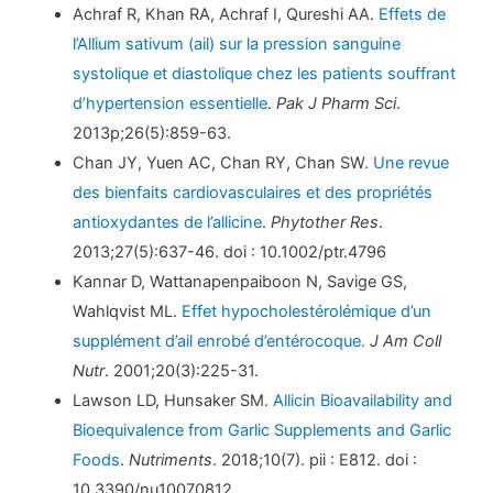
Achraf R, Khan RA, Achraf I, Qureshi AA.
Effets de
l’Allium sativum (ail) sur la pression sanguine
systolique et diastolique chez les patients souffrant
d’hypertension essentielle
.
Pak J Pharm Sci
.
2013p;26(5):859-63.
Chan JY, Yuen AC, Chan RY, Chan SW.
Une revue
des bienfaits cardiovasculaires et des propriétés
antioxydantes de l’allicine
.
Phytother Res
.
2013;27(5):637-46. doi : 10.1002/ptr.4796
Kannar D, Wattanapenpaiboon N, Savige GS,
Wahlqvist ML.
Effet hypocholestérolémique d’un
supplément d’ail enrobé d’entérocoque.
J Am Coll
Nutr
. 2001;20(3):225-31.
Lawson LD, Hunsaker SM.
Allicin Bioavailability and
Bioequivalence from Garlic Supplements and Garlic
Foods
.
Nutriments
. 2018;10(7). pii : E812. doi :
10.3390/nu10070812.