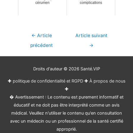
cérumen
complications
Navigation
←
Article
Article suivant
de
précédent
→
l’article
Droits d'auteur © 2026
Santé.VIP
✚
politique de confidentialité et RGPD
✚
À propos de nous
✚
� Avertissement : Le contenu est purement informatif et
éducatif et ne doit pas être interprété comme un avis
médical. Veuillez n'utiliser le contenu qu'en consultation
avec un médecin ou un professionnel de la santé certifié
approprié.