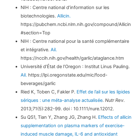
NIH : Centre national d’information sur les
biotechnologies.
Allicin.
https://pubchem.ncbi.nlm.nih.gov/compound/Allicin
#section=Top
NIH : Centre national pour la santé complémentaire
et intégrative.
Ail.
https://nccih.nih.gov/health/garlic/ataglance.htm
Université d’État de l’Oregon : Institut Linus Pauling.
Ail.
https://lpi.oregonstate.edu/mic/food-
beverages/garlic
Ried K, Toben C, Fakler P.
Effet de l’ail sur les lipides
sériques : une méta-analyse actualisée
.
Nutr Rev
.
2013;71(5):282-99. doi : 10.1111/nure.12012.
Su QS1, Tian Y, Zhang JG, Zhang H.
Effects of allicin
supplementation on plasma markers of exercise-
induced muscle damage, IL-6 and antioxidant