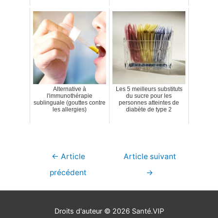
Alternative à
Les 5 meilleurs substituts
l'immunothérapie
du sucre pour les
sublinguale (gouttes contre
personnes atteintes de
les allergies)
diabète de type 2
Navigation
←
Article
Article suivant
de
précédent
→
l’article
Droits d'auteur © 2026
Santé.VIP