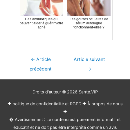
Des antibiotiques qui
Les gouttes oculaires de
peuvent aider à guérir votre
sérum autologue
acné
fonctionnent-elles ?
Navigation
←
Article
Article suivant
de
précédent
→
l’article
Droits d'auteur © 2026
Santé.VIP
✚
politique de confidentialité et RGPD
✚
À propos de nous
✚
� Avertissement : Le contenu est purement informatif et
éducatif et ne doit pas être interprété comme un avis