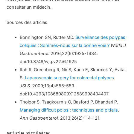
consulter un médecin.
Sources des articles
Bonnington SN, Rutter MD.
Surveillance des polypes
coliques : Sommes-nous sur la bonne voie ?
World J
Gastroenterol
. 2016;22(6):1925-1934.
doi:10.3748/wjg.v22.i6.1925
Itah R, Greenberg R, Nir S, Karin E, Skornick Y, Avital
S.
Laparoscopic surgery for colorectal polypes
.
JSLS.
2009;13(4):555-559.
doi:10.4293/108680809X12589998404407
Tholoor S, Tsagkournis O, Basford P, Bhandari P.
Managing difficult polps : techniques and pitfalls
.
Ann Gastroenterol.
2013;26(2):114–121.
article similaire: