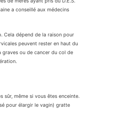
s de mères ayant pris du D.E.S.
caine a conseillé aux médecins
. Cela dépend de la raison pour
ervicales peuvent rester en haut du
à graves ou de cancer du col de
ération.
ès sûr, même si vous êtes enceinte.
sé pour élargir le vagin) gratte