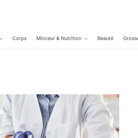
Corps
Minceur & Nutrition
Beauté
Gross