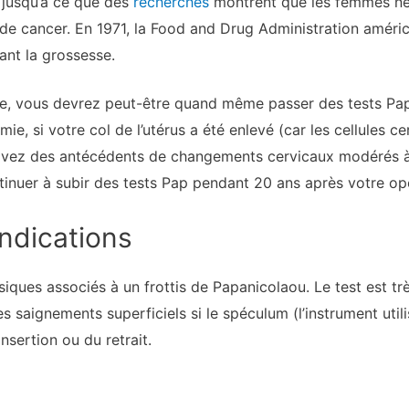
 jusqu’à ce que des
recherches
montrent que les femmes née
 de cancer. En 1971, la Food and Drug Administration améri
dant la grossesse.
ie, vous devrez peut-être quand même passer des tests Pap
mie, si votre col de l’utérus a été enlevé (car les cellules c
s avez des antécédents de changements cervicaux modérés 
tinuer à subir des tests Pap pendant 20 ans après votre op
indications
siques associés à un frottis de Papanicolaou. Le test est tr
s saignements superficiels si le spéculum (l’instrument utili
insertion ou du retrait.