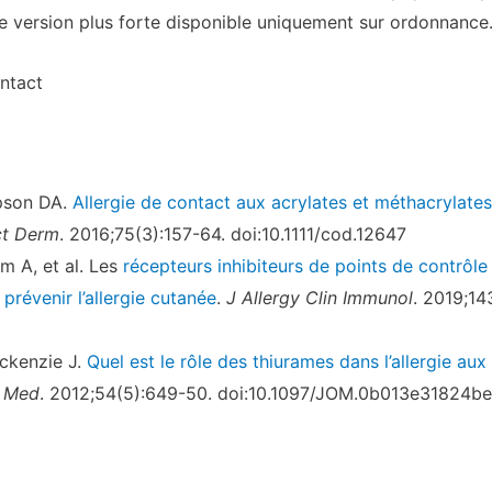
 version plus forte disponible uniquement sur ordonnance
ntact
pson DA.
Allergie de contact aux acrylates et méthacrylates
ct Derm
. 2016;75(3):157-64. doi:10.1111/cod.12647
m A, et al. Les
récepteurs inhibiteurs de points de contrôle 
révenir l’allergie cutanée
.
J Allergy Clin Immunol
. 2019;14
ckenzie J.
Quel est le rôle des thiurames dans l’allergie au
n Med
. 2012;54(5):649-50. doi:10.1097/JOM.0b013e31824b