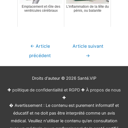
Emplacement et rôle des
L'inflammation de la tête du
ventricules cérébraux
pénis, ou balanite
Navigation
←
Article
Article suivant
de
précédent
→
l’article
Droits d'auteur © 2026
Santé.VIP
✚
politique de confidentialité et RGPD
✚
À propos de nous
✚
� Avertissement : Le contenu est purement informatif et
éducatif et ne doit pas être interprété comme un avis
médical. Veuillez n'utiliser le contenu qu'en consultation