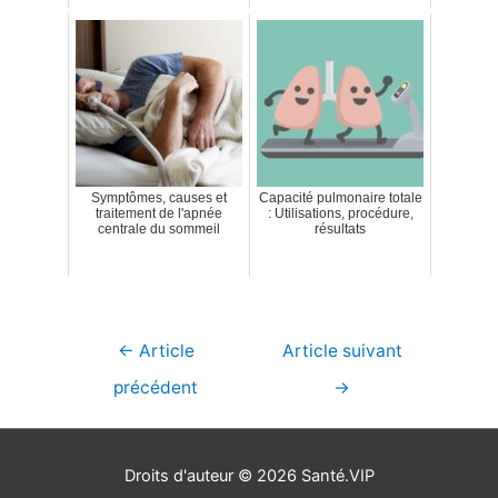
Symptômes, causes et
Capacité pulmonaire totale
traitement de l'apnée
: Utilisations, procédure,
centrale du sommeil
résultats
Navigation
←
Article
Article suivant
de
précédent
→
l’article
Droits d'auteur © 2026
Santé.VIP