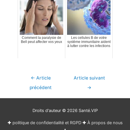
Comment la paralysie de
Les cellules B de votre
Bell peut affecter vos yeux
système immunitaire aident
à lutter contre les infections
Navigation
←
Article
Article suivant
de
précédent
→
l’article
Droits d'auteur © 2026
Santé.VIP
✚
politique de confidentialité et RGPD
✚
À propos de nous