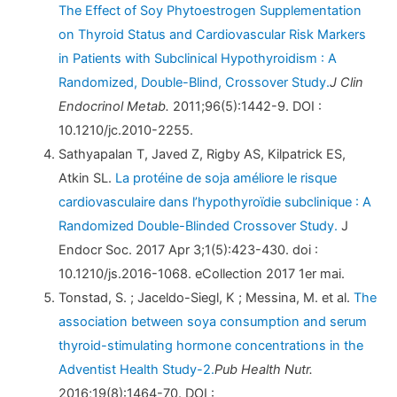
The Effect of Soy Phytoestrogen Supplementation
on Thyroid Status and Cardiovascular Risk Markers
in Patients with Subclinical Hypothyroidism : A
Randomized, Double-Blind, Crossover Study.
J Clin
Endocrinol Metab.
2011;96(5):1442-9. DOI :
10.1210/jc.2010-2255.
Sathyapalan T, Javed Z, Rigby AS, Kilpatrick ES,
Atkin SL.
La protéine de soja améliore le risque
cardiovasculaire dans l’hypothyroïdie subclinique : A
Randomized Double-Blinded Crossover Study.
J
Endocr Soc. 2017 Apr 3;1(5):423-430. doi :
10.1210/js.2016-1068. eCollection 2017 1er mai.
Tonstad, S. ; Jaceldo-Siegl, K ; Messina, M. et al.
The
association between soya consumption and serum
thyroid-stimulating hormone concentrations in the
Adventist Health Study-2.
Pub Health Nutr.
2016;19(8):1464-70. DOI :