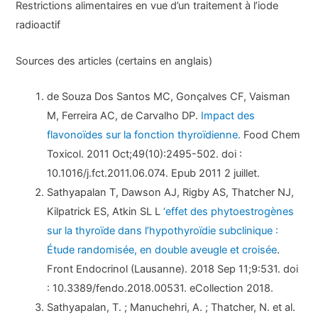
Restrictions alimentaires en vue d’un traitement à l’iode
radioactif
Sources des articles (certains en anglais)
de Souza Dos Santos MC, Gonçalves CF, Vaisman
M, Ferreira AC, de Carvalho DP.
Impact des
flavonoïdes sur la fonction thyroïdienne.
Food Chem
Toxicol. 2011 Oct;49(10):2495-502. doi :
10.1016/j.fct.2011.06.074. Epub 2011 2 juillet.
Sathyapalan T, Dawson AJ, Rigby AS, Thatcher NJ,
Kilpatrick ES, Atkin SL L
‘effet des phytoestrogènes
sur la thyroïde dans l’hypothyroïdie subclinique :
Étude randomisée, en double aveugle et croisée
.
Front Endocrinol (Lausanne). 2018 Sep 11;9:531. doi
: 10.3389/fendo.2018.00531. eCollection 2018.
Sathyapalan, T. ; Manuchehri, A. ; Thatcher, N. et al.