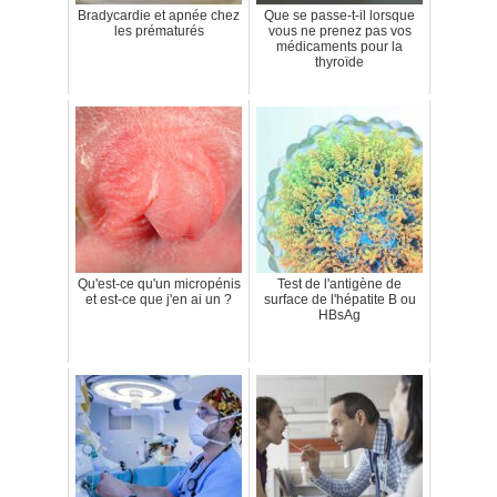
Bradycardie et apnée chez
Que se passe-t-il lorsque
les prématurés
vous ne prenez pas vos
médicaments pour la
thyroïde
Qu'est-ce qu'un micropénis
Test de l'antigène de
et est-ce que j'en ai un ?
surface de l'hépatite B ou
HBsAg