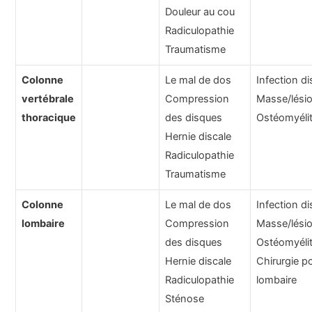
Douleur au cou
Radiculopathie
Traumatisme
Colonne
Le mal de dos
Infection di
vertébrale
Compression
Masse/lési
thoracique
des disques
Ostéomyéli
Hernie discale
Radiculopathie
Traumatisme
Colonne
Le mal de dos
Infection di
lombaire
Compression
Masse/lési
des disques
Ostéomyéli
Hernie discale
Chirurgie p
Radiculopathie
lombaire
Sténose