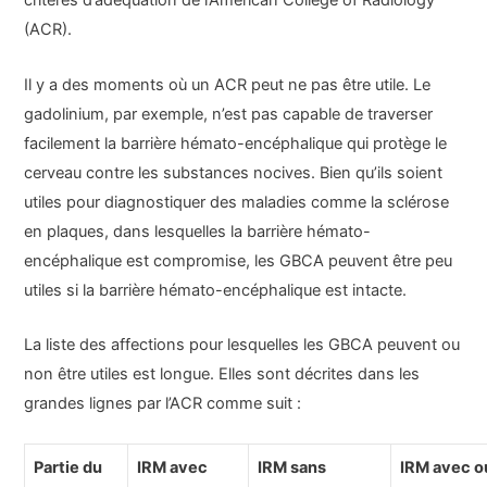
critères d’adéquation de l’American College of Radiology
(ACR).
Il y a des moments où un ACR peut ne pas être utile. Le
gadolinium, par exemple, n’est pas capable de traverser
facilement la barrière hémato-encéphalique qui protège le
cerveau contre les substances nocives. Bien qu’ils soient
utiles pour diagnostiquer des maladies comme la sclérose
en plaques, dans lesquelles la barrière hémato-
encéphalique est compromise, les GBCA peuvent être peu
utiles si la barrière hémato-encéphalique est intacte.
La liste des affections pour lesquelles les GBCA peuvent ou
non être utiles est longue. Elles sont décrites dans les
grandes lignes par l’ACR comme suit :
Partie du
IRM avec
IRM sans
IRM avec o