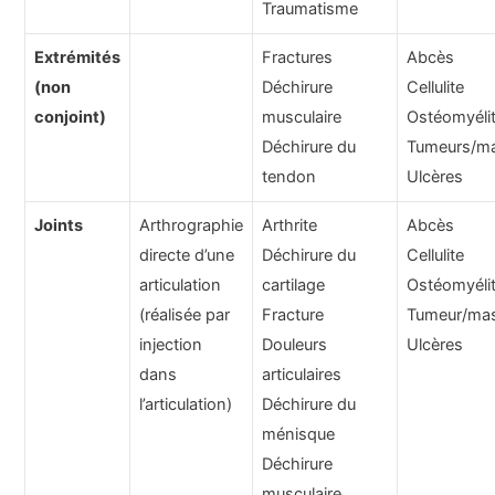
Traumatisme
Extrémités
Fractures
Abcès
(non
Déchirure
Cellulite
conjoint)
musculaire
Ostéomyéli
Déchirure du
Tumeurs/m
tendon
Ulcères
Joints
Arthrographie
Arthrite
Abcès
directe d’une
Déchirure du
Cellulite
articulation
cartilage
Ostéomyéli
(réalisée par
Fracture
Tumeur/ma
injection
Douleurs
Ulcères
dans
articulaires
l’articulation)
Déchirure du
ménisque
Déchirure
musculaire