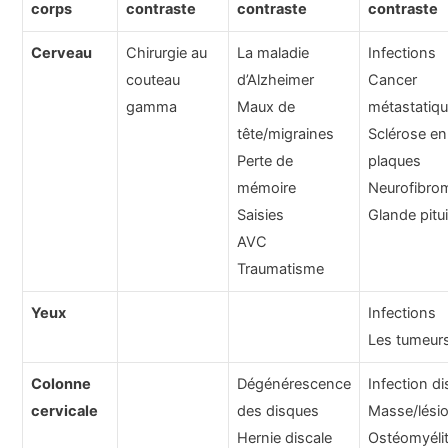
corps
contraste
contraste
contraste
Cerveau
Chirurgie au
La maladie
Infections
couteau
d’Alzheimer
Cancer
gamma
Maux de
métastatiq
tête/migraines
Sclérose en
Perte de
plaques
mémoire
Neurofibro
Saisies
Glande pitui
AVC
Traumatisme
Yeux
Infections
Les tumeur
Colonne
Dégénérescence
Infection di
cervicale
des disques
Masse/lési
Hernie discale
Ostéomyéli