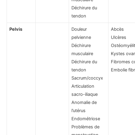
Déchirure du
tendon
Pelvis
Douleur
Abcès
pelvienne
Ulcères
Déchirure
Ostéomyéli
musculaire
Kystes ovar
Déchirure du
Fibromes c
tendon
Embolie fib
Sacrum/coccyx
Articulation
sacro-iliaque
Anomalie de
l’utérus
Endométriose
Problèmes de