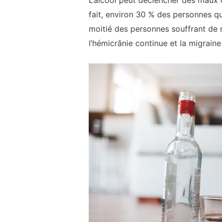
L’alcool peut déclencher des maux 
fait, environ 30 % des personnes qu
moitié des personnes souffrant de 
l’hémicrânie continue et la migrain