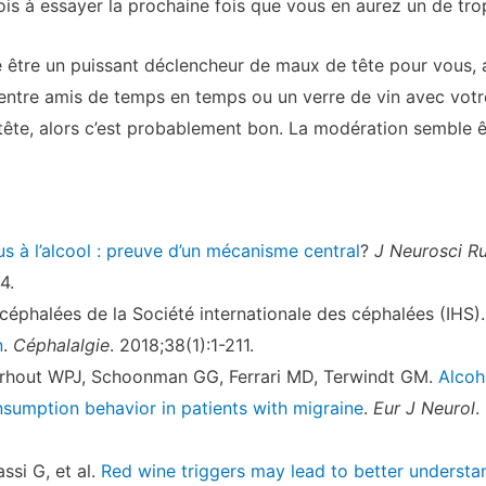
is à essayer la prochaine fois que vous en aurez un de tro
 être un puissant déclencheur de maux de tête pour vous, a
 entre amis de temps en temps ou un verre de vin avec votr
ête, alors c’est probablement bon. La modération semble êt
s à l’alcool : preuve d’un mécanisme central
?
J Neurosci Ru
4.
 céphalées de la Société internationale des céphalées (IHS)
n
.
Céphalalgie
. 2018;38(1):1-211.
rhout WPJ, Schoonman GG, Ferrari MD, Terwindt GM.
Alcoh
nsumption behavior in patients with migraine
.
Eur J Neurol
.
ssi G, et al.
Red wine triggers may lead to better understa