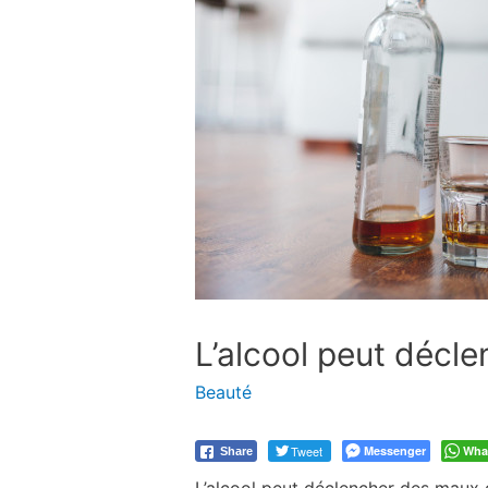
L’alcool peut décl
Beauté
Tweet
Messenger
Wha
Share