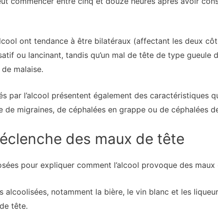
peut commencer entre cinq et douze heures après avoir con
cool ont tendance à être bilatéraux (affectant les deux côt
satif ou lancinant, tandis qu’un mal de tête de type gueule
 de malaise.
s par l’alcool présentent également des caractéristiques q
sse de migraines, de céphalées en grappe ou de céphalées de
déclenche des maux de tête
posées pour expliquer comment l’alcool provoque des maux 
s alcoolisées, notamment la bière, le vin blanc et les lique
e tête.