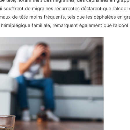
de tête, notamment des migraines, des céphalées en grappe
i souffrent de migraines récurrentes déclarent que l’alcool 
maux de tête moins fréquents, tels que les céphalées en gra
e hémiplégique familiale, remarquent également que l’alcool 