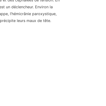
 et des céphalées de tension. En
est un déclencheur. Environ la
ppe, l’hémicrânie paroxystique,
précipite leurs maux de tête.