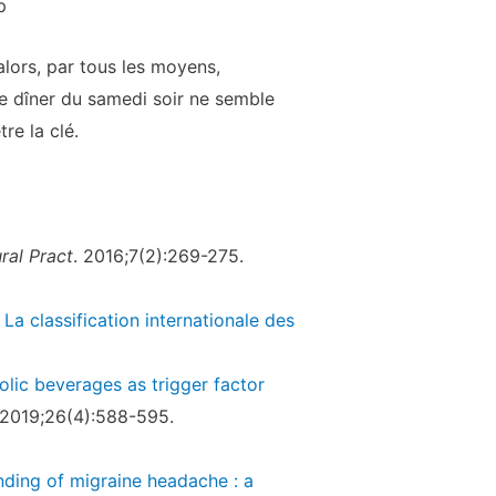
p
lors, par tous les moyens,
e dîner du samedi soir ne semble
re la clé.
ral Pract
. 2016;7(2):269-275.
.
La classification internationale des
olic beverages as trigger factor
 2019;26(4):588-595.
nding of migraine headache : a