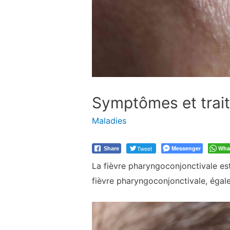
Symptômes et trait
Maladies
Tweet
Messenger
Wha
Share
La fièvre pharyngoconjonctivale est 
fièvre pharyngoconjonctivale, égale