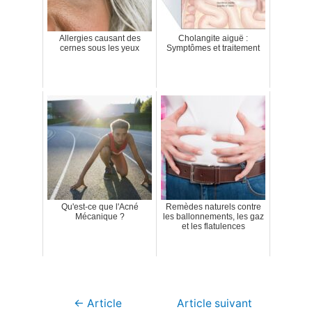
Allergies causant des
Cholangite aiguë :
cernes sous les yeux
Symptômes et traitement
Qu'est-ce que l'Acné
Remèdes naturels contre
Mécanique ?
les ballonnements, les gaz
et les flatulences
Navigation
←
Article
Article suivant