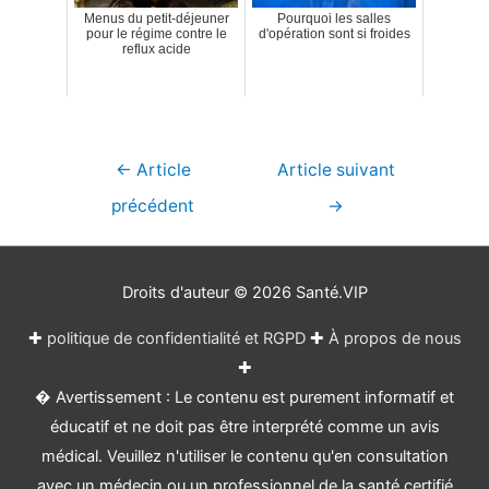
Menus du petit-déjeuner
Pourquoi les salles
pour le régime contre le
d'opération sont si froides
reflux acide
Navigation
←
Article
Article suivant
de
précédent
→
l’article
Droits d'auteur © 2026
Santé.VIP
✚
politique de confidentialité et RGPD
✚
À propos de nous
✚
� Avertissement : Le contenu est purement informatif et
éducatif et ne doit pas être interprété comme un avis
médical. Veuillez n'utiliser le contenu qu'en consultation
avec un médecin ou un professionnel de la santé certifié