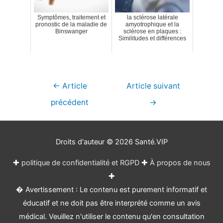
Symptômes, traitement et
la sclérose latérale
pronostic de la maladie de
amyotrophique et la
Binswanger
sclérose en plaques :
Similitudes et différences
Navigation
←
Article
Article suivant
de
précédent
→
l’article
Droits d'auteur © 2026
Santé.VIP
✚
politique de confidentialité et RGPD
✚
À propos de nous
✚
� Avertissement : Le contenu est purement informatif et
éducatif et ne doit pas être interprété comme un avis
médical. Veuillez n'utiliser le contenu qu'en consultation