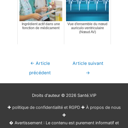
Ingrédient actif dans une
Vue d'ensemble du nœud
fonction de médicament
auriculo-ventriculaire
(Nœud AV)
Navigation
←
Article
Article suivant
de
précédent
→
l’article
Droits d'auteur © 2026
Santé.VIP
✚
politique de confidentialité et RGPD
✚
À propos de nous
✚
� Avertissement : Le contenu est purement informatif et