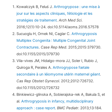
Kowalczyk B, Feluś J.
Arthrogrypose : une mise à
jour sur les aspects cliniques, l’étiologie et les
stratégies de traitement
.
Arch Med Sci
.
2016;12(1):10-24. doi:10.5114/aoms.2016.57578
Sucuoglu H, Ornek NI, Caglar C.
Arthrogryposis
Multiplex Congenita : Multiple Congenital Joint
Contractures
.
Case Rep Med
. 2015;2015:379730.
doi:10.1155/2015/379730
Vila-vives JM, Hidalgo-mora JJ, Soler I, Rubio J,
Quiroga R, Perales A.
Arthrogrypose fœtale
secondaire à un léiomyome utérin maternel géant
.
Cas Rep Obstet Gynecol
. 2012;2012:726732.
doi:10.1155/2012/726732
Binkiewicz-glinska A, Sobierajska-rek A, Bakula S, et
al.
Arthrogryposis in infancy, multidisciplinary
approach : case report
.
BMC Pediatr
. 2013;13:184.