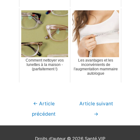
Comment nettoyer vos
Les avantages et les
lunettes à la maison -
inconvénients de
(parfaitement !)
l'augmentation mammaire
autologue
Navigation
←
Article
Article suivant
de
précédent
→
l’article
Droits d'auteur © 2026
Santé.VIP