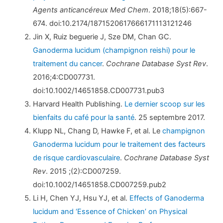
Agents anticancéreux Med Chem
. 2018;18(5):667-
674. doi:10.2174/1871520617666171113121246
Jin X, Ruiz beguerie J, Sze DM, Chan GC.
Ganoderma lucidum (champignon reishi) pour le
traitement du cancer
.
Cochrane Database Syst Rev
.
2016;4:CD007731.
doi:10.1002/14651858.CD007731.pub3
Harvard Health Publishing.
Le dernier scoop sur les
bienfaits du café pour la santé
. 25 septembre 2017.
Klupp NL, Chang D, Hawke F, et al. Le
champignon
Ganoderma lucidum pour le traitement des facteurs
de risque cardiovasculaire
.
Cochrane Database Syst
Rev
. 2015 ;(2):CD007259.
doi:10.1002/14651858.CD007259.pub2
Li H, Chen YJ, Hsu YJ, et al.
Effects of Ganoderma
lucidum and ‘Essence of Chicken’ on Physical