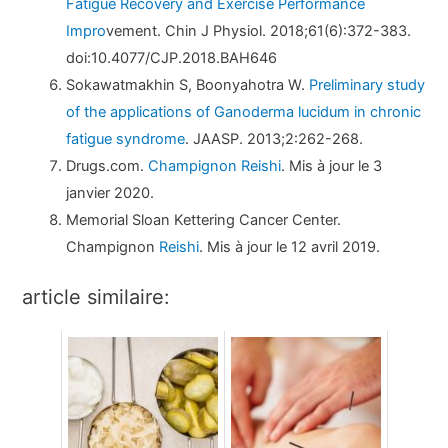
Fatigue Recovery and Exercise Performance
Impro
vement. Chin J Physiol. 2018;61(6):372-383.
doi:10.4077/CJP.2018.BAH646
Sokawatmakhin S, Boonyahotra W.
Preliminary study
of the applications of Ganoderma lucidum in chronic
fatigue syndrome
. JAASP. 2013;2:262-268.
Drugs.com.
Champignon Reishi
. Mis à jour le 3
janvier 2020.
Memorial Sloan Kettering Cancer Center.
Champignon
Reishi
. Mis à jour le 12 avril 2019.
article similaire: