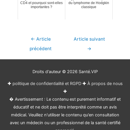
CD4 et pourquoi sont-elles
du lymphome de Hodgkin
importantes ?
classique
Navigation
←
Article
Article suivant
de
précédent
→
l’article
Droits d'auteur © 2026
Santé.VIP
✚
politique de confidentialité et RGPD
✚
À propos de nous
✚
� Avertissement : Le contenu est purement informatif et
éducatif et ne doit pas être interprété comme un avis
médical. Veuillez n'utiliser le contenu qu'en consultation
avec un médecin ou un professionnel de la santé certifié