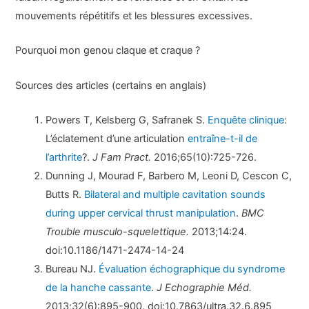
mouvements répétitifs et les blessures excessives.
Pourquoi mon genou claque et craque ?
Sources des articles (certains en anglais)
Powers T, Kelsberg G, Safranek S.
Enquête clinique
:
L’éclatement d’une articulation
entraîne-t-il de
l’arthrite
?.
J Fam Pract.
2016;65(10):725-726.
Dunning J, Mourad F, Barbero M, Leoni D, Cescon C,
Butts R.
Bilateral and multiple cavitation sounds
during upper cervical thrust manipulation
.
BMC
Trouble musculo-squelettique.
2013;14:24.
doi:10.1186/1471-2474-14-24
Bureau NJ.
Évaluation échographique du syndrome
de la hanche cassante
.
J Echographie Méd.
2013;32(6):895-900. doi:10.7863/ultra.32.6.895