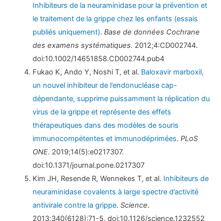
Inhibiteurs de la neuraminidase pour la prévention et
le traitement de la grippe chez les enfants (essais
publiés uniquement)
.
Base de données Cochrane
des examens systématiques.
2012;4:CD002744.
doi:10.1002/14651858.CD002744.pub4
Fukao K, Ando Y, Noshi T, et al.
Baloxavir marboxil,
un nouvel inhibiteur de l’endonucléase cap-
dépendante, supprime puissamment la réplication du
virus de la grippe et représente des effets
thérapeutiques dans des modèles de souris
immunocompétentes et immunodéprimées
.
PLoS
ONE
. 2019;14(5):e0217307.
doi:10.1371/journal.pone.0217307
Kim JH, Resende R, Wennekes T, et al.
Inhibiteurs de
neuraminidase covalents à large spectre d’activité
antivirale contre la grippe
.
Science
.
2013;340(6128):71-5. doi:10.1126/science.1232552