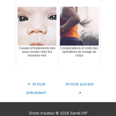
Causes et traitements des
Complications et coûts des
yeux croisés chez les
opérations de levage du
nouveau-nés
corps
Navigation
←
Article
Article suivant
de
précédent
→
l’article
Droits d'auteur © 2026
Santé.VIP