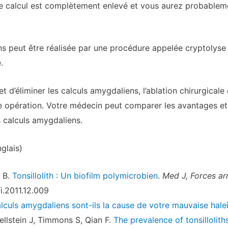
le calcul est complètement enlevé et vous aurez probabl
ns peut être réalisée par une procédure appelée cryptolyse
.
d’éliminer les calculs amygdaliens, l’ablation chirurgical
te opération. Votre médecin peut comparer les avantages et 
 calculs amygdaliens.
glais)
 B.
Tonsillolith : Un biofilm polymicrobien
.
Med J, Forces ar
i.2011.12.009
lculs amygdaliens sont-ils la cause de votre mauvaise hale
llstein J, Timmons S, Qian F.
The prevalence of tonsillolith