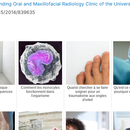
ending Oral and Maxillofacial Radiology Clinic of the Univer
155/2014/839635
ique :
Comment les monocytes
Quand chercher à se faire
Qu'est-ce 
équences
fonctionnent dans
soigner pour un
pourquoi e
l'organisme
traumatisme aux ongles
d'orteil