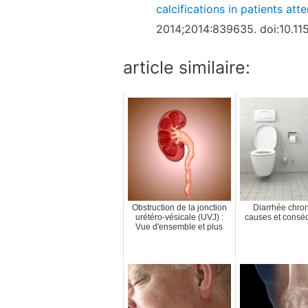
calcifications in patients att
2014;2014:839635. doi:10.1
article similaire:
Obstruction de la jonction
Diarrhée chron
urétéro-vésicale (UVJ) :
causes et cons
Vue d'ensemble et plus