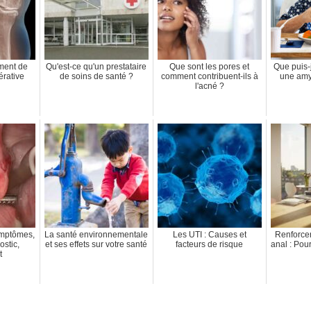
ement de
Qu'est-ce qu'un prestataire
Que sont les pores et
Que puis-
érative
de soins de santé ?
comment contribuent-ils à
une amy
l'acné ?
symptômes,
La santé environnementale
Les UTI : Causes et
Renforcer
ostic,
et ses effets sur votre santé
facteurs de risque
anal : Pou
t