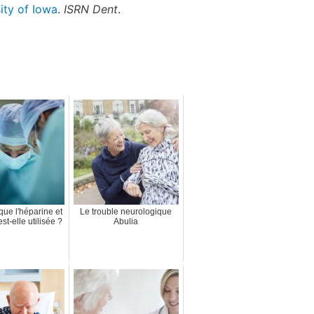
sity of Iowa
.
ISRN Dent
.
que l'héparine et
Le trouble neurologique
st-elle utilisée ?
Abulia