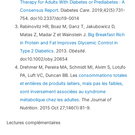
Therapy for Adults With Diabetes or Prediabetes : A
Consensus Report
. Diabetes
Care
. 2019;42(5):731-
754. doi:10.2337/dci19-0014
Rabinovitz HR, Boaz M, Ganz T, Jakubowicz D,
Matas Z, Madar Z et Wainstein J.
Big Breakfast Rich
in Protein and Fat Improves Glycemic Control in
Type 2 Diabetics
. 2013.
Obésité
.
doi:10.1002/oby.20654
Drehmer M, Pereira MA, Schmidt MI, Alvim S, Lotufo
PA, Luft VC, Duncan BB. Les
consommations totales
et entières de produits laitiers, mais pas les faibles,
sont inversement associées au syndrome
métabolique chez les adultes
.
The Journal of
Nutrition
. 2015 Oct 27;146(1):81-9.
Lectures complémentaires