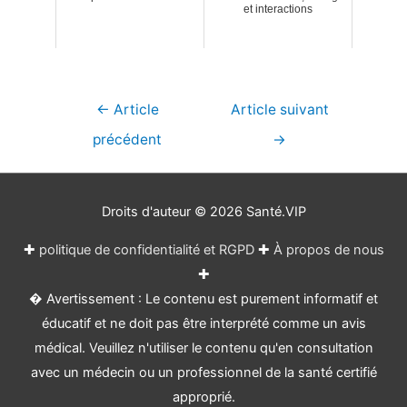
et interactions
Navigation
←
Article
Article suivant
de
précédent
→
l’article
Droits d'auteur © 2026
Santé.VIP
✚
politique de confidentialité et RGPD
✚
À propos de nous
✚
� Avertissement : Le contenu est purement informatif et
éducatif et ne doit pas être interprété comme un avis
médical. Veuillez n'utiliser le contenu qu'en consultation
avec un médecin ou un professionnel de la santé certifié
approprié.