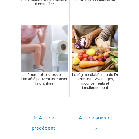
à connaître
Pourquoi le stress et
Le régime diabétique du Dr
l'anxiété peuvent-ils causer
Bernstein : Avantages,
la diarrhée
inconvénients et
fonctionnement
Navigation
←
Article
Article suivant
de
précédent
→
l’article