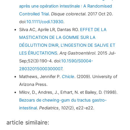
après une opération intestinale : A Randomised
Controlled Trial
.
Disque colorectal
. 2017 Oct 20.
doi
:10.1111/codi.13930
.
Silva AC, Aprile LR, Dantas RO.
EFFET DE LA
MASTICATION DE LA GOMME SUR LA
DÉGLUTITION D’AIR, L’INGESTION DE SALIVE ET
LES ÉRUCTATIONS
.
Arq Gastroentérol
. 2015 Jul-
Sep;52(3):190-4. doi
:10.1590/S0004-
28032015000300007
.
Mathews, Jennifer P.
Chicle
. (2009). University of
Arizona Press.
Milov, D., Andres, J., Erhart, N. et Bailey, D. (1998).
Bezoars de chewing-gum du tractus gastro-
intestinal
.
Pediatrics
,
102
(2), e22-e22.
article similaire: