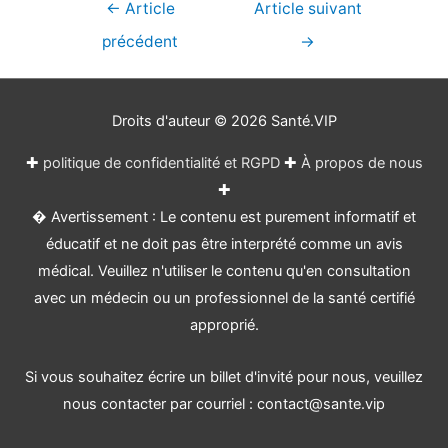
Navigation
←
Article
Article suivant
de
précédent
→
l’article
Droits d'auteur © 2026
Santé.VIP
✚
politique de confidentialité et RGPD
✚
À propos de nous
✚
� Avertissement : Le contenu est purement informatif et
éducatif et ne doit pas être interprété comme un avis
médical. Veuillez n'utiliser le contenu qu'en consultation
avec un médecin ou un professionnel de la santé certifié
approprié.
Si vous souhaitez écrire un billet d'invité pour nous, veuillez
nous contacter par courriel : contact@sante.vip