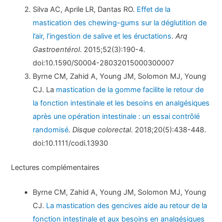
Silva AC, Aprile LR, Dantas RO.
Effet de la
mastication des chewing-gums sur la déglutition de
l’air, l’ingestion de salive et les éructations
.
Arq
Gastroentérol
. 2015;52(3):190-4.
doi:10.1590/S0004-28032015000300007
Byrne CM, Zahid A, Young JM, Solomon MJ, Young
CJ. La
mastication de la gomme facilite le retour de
la fonction intestinale et les besoins en analgésiques
après une opération intestinale : un essai contrôlé
randomisé
.
Disque colorectal
. 2018;20(5):438-448.
doi:10.1111/codi.13930
Lectures complémentaires
Byrne CM, Zahid A, Young JM, Solomon MJ, Young
CJ.
La mastication des gencives aide au retour de la
fonction intestinale et aux besoins en analgésiques