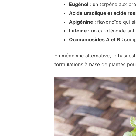
Eugénol :
un terpène aux prop
Acide ursolique et acide ro
Apigénine :
flavonoïde qui ai
Lutéine :
un caroténoïde anti
Ocimumosides A et B :
compo
En médecine alternative, le tulsi est 
formulations à base de plantes pour 